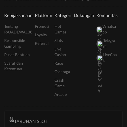
Kebijaksanaan
Platform
Kategori
Dukungan
Komunitas
Tentang
Promosi
Hot
Whatsa
RAJADEWA138
Games
pp
Loyalty
Responsible
Slots
Telegra
Referral
Gambling
m
Live
Pusat Bantuan
Casino
LiveCha
t
Syarat dan
Race
Ketentuan
Olahraga
Crash
Game
Arcade
TARUHAN SLOT