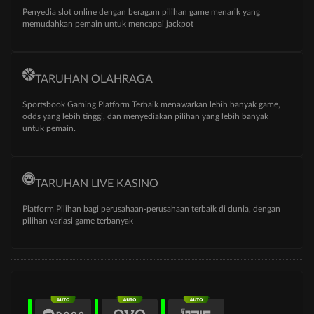
Penyedia slot online dengan beragam pilihan game menarik yang
memudahkan pemain untuk mencapai jackpot
TARUHAN OLAHRAGA
Sportsbook Gaming Platform Terbaik menawarkan lebih banyak game,
odds yang lebih tinggi, dan menyediakan pilihan yang lebih banyak
untuk pemain.
TARUHAN LIVE KASINO
Platform Pilihan bagi perusahaan-perusahaan terbaik di dunia, dengan
pilihan variasi game terbanyak