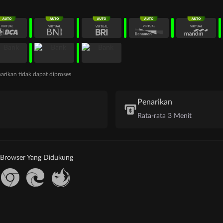
arikan tidak dapat diproses
Penarikan
Rata-rata 3 Menit
Browser Yang Didukung