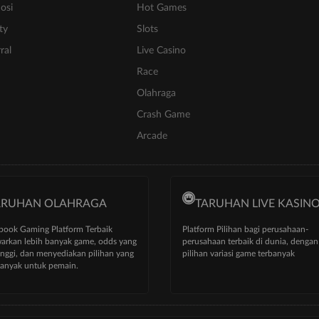
osi
Hot Games
ty
Slots
ral
Live Casino
Race
Olahraga
Crash Game
Arcade
ARUHAN OLAHRAGA
TARUHAN LIVE KASIN
book Gaming Platform Terbaik
Platform Pilihan bagi perusahaan-
rkan lebih banyak game, odds yang
perusahaan terbaik di dunia, dengan
tinggi, dan menyediakan pilihan yang
pilihan variasi game terbanyak
banyak untuk pemain.