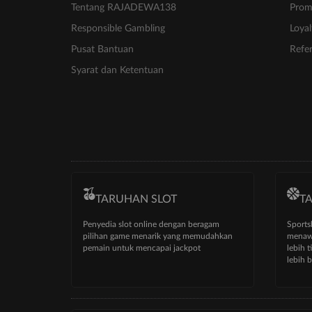
Tentang RAJADEWA138
Prom
Responsible Gambling
Loyal
Pusat Bantuan
Refer
Syarat dan Ketentuan
TARUHAN SLOT
T
Penyedia slot online dengan beragam
Sports
pilihan game menarik yang memudahkan
menawa
pemain untuk mencapai jackpot
lebih 
lebih 