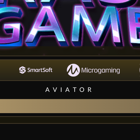
AVIATOR