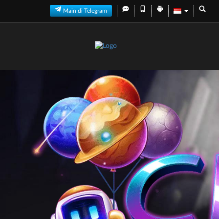
Main di Telegram