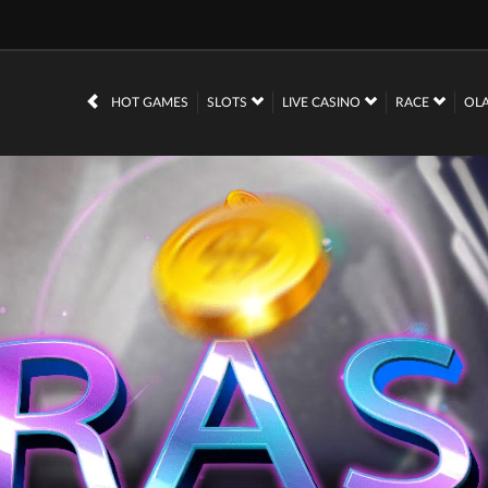
HOT GAMES
SLOTS
LIVE CASINO
RACE
OL