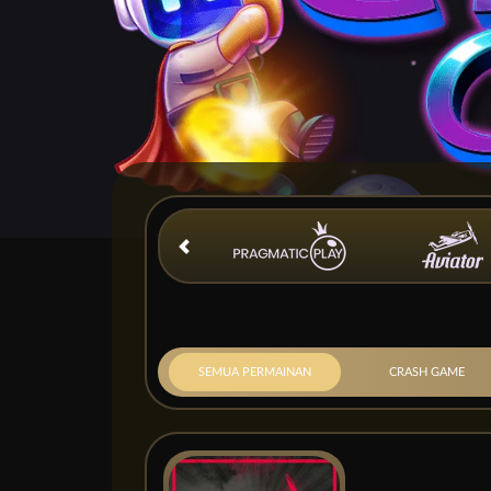
SEMUA PERMAINAN
CRASH GAME