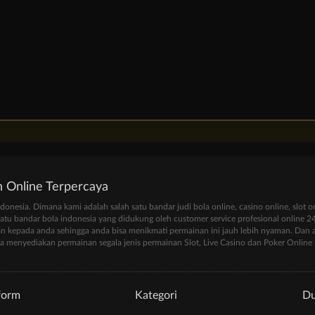
 Online Terpercaya
onesia. Dimana kami adalah salah satu bandar judi bola online, casino online, slot 
tu bandar bola indonesia yang didukung oleh customer service profesional online 2
epada anda sehingga anda bisa menikmati permainan ini jauh lebih nyaman. Dan and
menyediakan permainan segala jenis permainan Slot, Live Casino dan Poker Online t
form
Kategori
Du