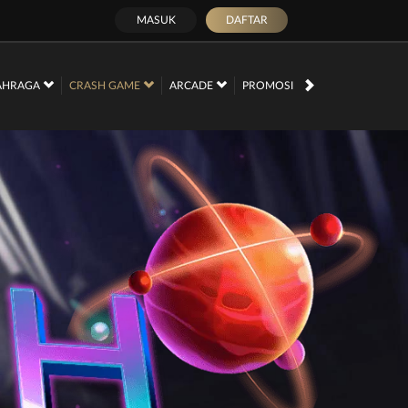
MASUK
DAFTAR
PROMOSI
AHRAGA
CRASH GAME
ARCADE