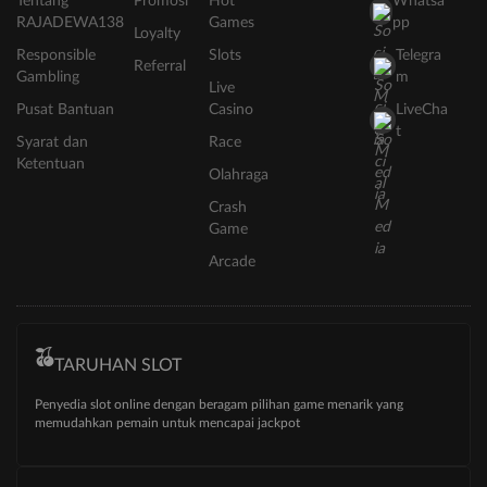
Tentang
Promosi
Hot
Whatsa
RAJADEWA138
Games
pp
Loyalty
Responsible
Slots
Telegra
Referral
Gambling
m
Live
Pusat Bantuan
Casino
LiveCha
t
Syarat dan
Race
Ketentuan
Olahraga
Crash
Game
Arcade
TARUHAN SLOT
Penyedia slot online dengan beragam pilihan game menarik yang
memudahkan pemain untuk mencapai jackpot