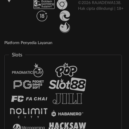
©2026 RAJADEWA138.
Hak cipta dilindungi | 18+
Platform Penyedia Layanan
Slots