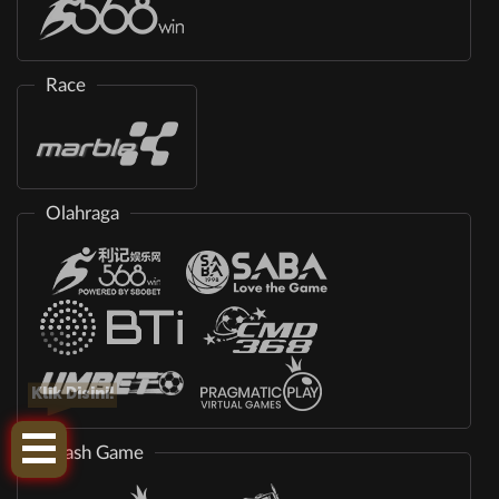
Race
Olahraga
Klik Disini!
Crash Game