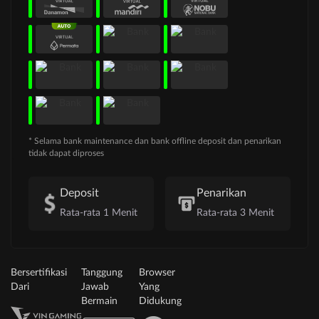
* Selama bank maintenance dan bank offline deposit dan penarikan
tidak dapat diproses
Deposit
Penarikan
Rata-rata 1 Menit
Rata-rata 3 Menit
Bersertifikasi
Tanggung
Browser
Dari
Jawab
Yang
Bermain
Didukung