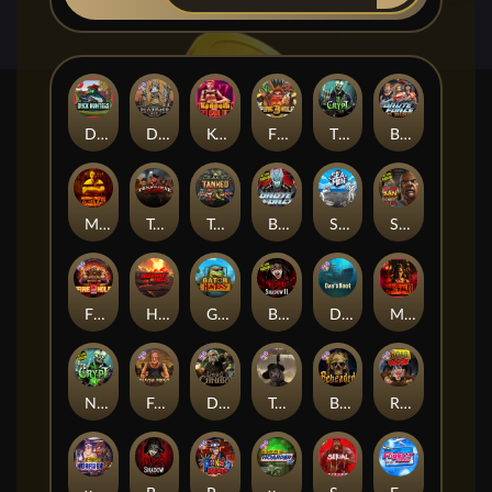
Duck Hunters
Deadwood R.I.P
Kenneth Must Die
Fire in the Hole 3
The Crypt
Brute Force: Alien Onslaught
Mental
Tombstone Slaughter
Tanked
Brute Force
Seamen
San Quentin 2: Death Row
Fire in the Hole 2
Highway to Hell
Gator Hunters
Blood & Shadow 2
Das xBoot
Mental 2
Nexus The Crypt
Folsom Prison
Dead Canary
Tombstone RIP
Beheaded
Road Rage