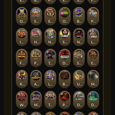
xWays Hoarder 2
Blood & Shadow
Punk Rocker 2
xWays Hoarder xSplit
Serial
Flight Mode
Outsourced
San Quentin xWays
El Pasa Gunfight xNudge
Outsourced: Payday
Brick Snake 2000
Punk Toilet
Infectious 5 xWays
Home of the Brave
Nine To Five
Stockholm Syndrome
Nexus Blood & Shadow
Loner
Fire In The Hole xBomb
Pearl Harbor
True Grit Redemption
Dead, Dead, or Deader
Skate or Die
Evil Goblins xBomb
Roadkill
Apocalypse Super xNudge
Land of the Free
Bangkok Hilton
Ugliest Catch
Misery Mining
Warrior Graveyard xNudge
Munchies
Tombstone No Mercy
Possessed
D Day
Disturbed