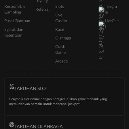
Loyalty
Responsible
Slots
Telegra
Referral
Gambling
m
Live
Pusat Bantuan
Casino
LiveCha
t
Syarat dan
Race
Ketentuan
Olahraga
Crash
Game
Arcade
TARUHAN SLOT
Penyedia slot online dengan beragam pilihan game menarik yang
memudahkan pemain untuk mencapai jackpot
TARUHAN OLAHRAGA