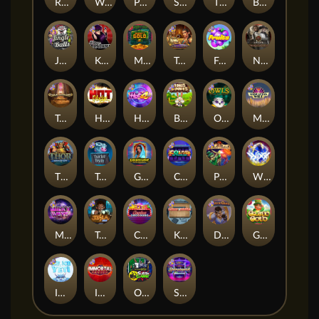
Remember Gulag
Walk of Shame
Poison Eve
Space Donkey
The Rave
Book Of Shadows
Jingle Balls
Karen Maneater
Monkey's Gold xPays
Tomb of Nefertiti
Fruits
Nexus Tombstone RIP
Tomb of Akhenaten
Hot Nudge
Hot 4 Cash
Bonus Bunnies
Owls
Manhattan Goes Wild
Thor: Hammer Time
Tractor Beam
Golden Genie And The Walking Wilds
Coins of Fortune
Pixies vs Pirates
WiXX
Milky Ways
Tesla Jolt
Casino Win Spin
Kitchen Drama: Sushi Mania
Dungeon Quest
Gaelic Gold
Ice Ice Yeti
Immortal Fruits
Outsourced: Slash Game
Starstruck