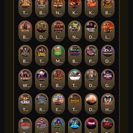
The Border
Bushido Way xNudge
Nexus Fire In The Hole xBomb
Kill Em All
Kiss My Chainsaw
Blood Diamond
Buffalo Hunter
Dead Men Walking
Legion X
Nexus Outsourced
Devil's Crossroad
Little Bighorn
Bounty Hunters xNudge®
Tsar Wars
Mayan Magic Wildfire
Benji Killed in Vegas
Punk Rocker
DJ Psycho
Whacked
The Creepy Carnival
Barbarian Fury
Tombstone
Deadwood xNudge
Gluttony
The Cage
Rock Bottom
East Coast Vs West Coast
True kult
Dragon Tribe
Harlequin Carnival